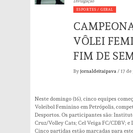
Divulgação
ESPORTES / GERAL
CAMPEONA
VÔLEI FEM
FIM DE SE
By
jornaldeitaipava
/
17 de
Neste domingo (16), cinco equipes come
Voleibol Feminino em Petrópolis, compe
Desportos. Os participantes são: Institu
Cruz/Volley Cats; Cel Veiga FC/CDBV; e
Cinco partidas estão marcadas para este