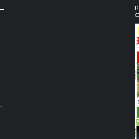
J
C
–