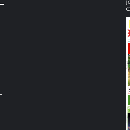
J
C
–