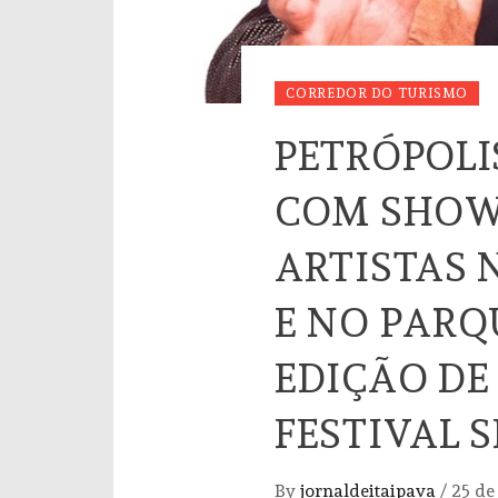
CORREDOR DO TURISMO
PETRÓPOLI
COM SHOW
ARTISTAS 
E NO PARQ
EDIÇÃO DE
FESTIVAL 
By
jornaldeitaipava
/
25 de