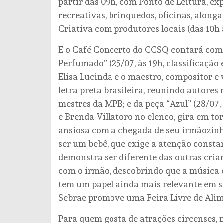
partir das 09h, com Ponto de Leitura, exp
recreativas, brinquedos, oficinas, along
Criativa com produtores locais (das 10h 
E o Café Concerto do CCSQ contará com 
Perfumado” (25/07, às 19h, classificação e
Elisa Lucinda e o maestro, compositor e 
letra preta brasileira, reunindo autores
mestres da MPB; e da peça “Azul” (28/07, 
e Brenda Villatoro no elenco, gira em to
ansiosa com a chegada de seu irmãozinho,
ser um bebê, que exige a atenção consta
demonstra ser diferente das outras crian
com o irmão, descobrindo que a música 
tem um papel ainda mais relevante em sua
Sebrae promove uma Feira Livre de Alim
Para quem gosta de atrações circenses, n