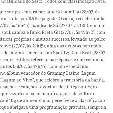
atuidade do Sesc). Todos com classificação livre.
ue se apresentará por lá será Ludmilla (28/07, às
ito funk, pop, R&B e pagode. O espaço recebe ainda
7/07, às 16h45); Sandra de Sá (27/07, às 18h), em um
soul, samba e funk; Preta Gil (27/07, às 19h30), com
icas próprias e muitos sucessos, levando ao palco
roove (27/07, às 21h15), uma das artistas pop mais
s de ouvintes mensais no Spotify; Duda Beat (28/07,
erentes estilos, referências e épocas e não renuncia
antos (28/07, às 17h45), com um espetáculo
Show, álbum vencedor do Grammy Latino; Lagum
 “Lagum ao Vivo”, que celebra a trajetória da banda,
isações e canções favoritas dos integrantes; e o
, que levará ao palco manifestações da cultura
ow é 1kg de alimento não-perecível e a classificação
Parque abrigará uma programação gratuita, sempre a