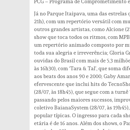
PCG – Programa de Comprometimento e Gr
Já no Parque Itaipava, uma das estrelas q
21h), com um repertório versátil com mu
outros grandes artistas, como Alcione (2
show que toca todos os ritmos, com MPB, 
um repertório animado composto por mús
toda sua alegria e irreverência; Gloria G
ouvidas do Brasil com mais de 5,3 milhõe
às 16h30), com ‘Tara & Tal’, que soma dif
aos beats dos anos 90 e 2000; Gaby Amar
efervescente que inclui hits do Tecno
(28/07, às 18h45), que segue com a turnê
passando pelos maiores sucessos, improv
coletivo BaianaSystem (28/07, às 19h45)
popular típicas. O ingresso para cada sh
etária é de 16 anos. Além dos shows, o 