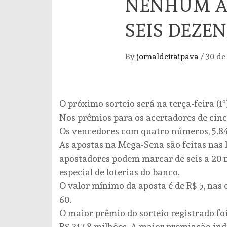
NENHUM A
SEIS DEZE
By
jornaldeitaipava
/
30 de
O próximo sorteio será na terça-feira (1
Nos prêmios para os acertadores de cinco
Os vencedores com quatro números, 5.84
As apostas na Mega-Sena são feitas nas 
apostadores podem marcar de seis a 20 
especial de loterias do banco.
O valor mínimo da aposta é de R$ 5, nas 
60.
O maior prêmio do sorteio registrado fo
R$ 317,8 milhões. A maior premiação ind