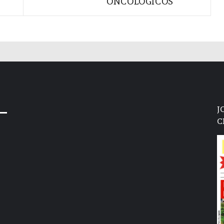
ONCOLÓGICOS
J
C