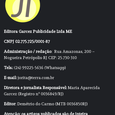
Editora Garcez Publicidade Ltda ME
CNPJ 02.775.725/0001-87
Administração / redação
: Rua Amazonas, 200 –
Nogueira Petrópolis-RJ CEP: 25.730-310
Tels.:
(24) 99225-5636 (Whatsapp)
E-mail:
jorita@terra.com.br
Diretora e jornalista Responsável:
Maria Aparecida
Garcez (Registro nº 0036849/RJ)
Editor
: Demétrio do Carmo (MTB 0036850RJ)
Atenção: os artigos publicados são de inteira