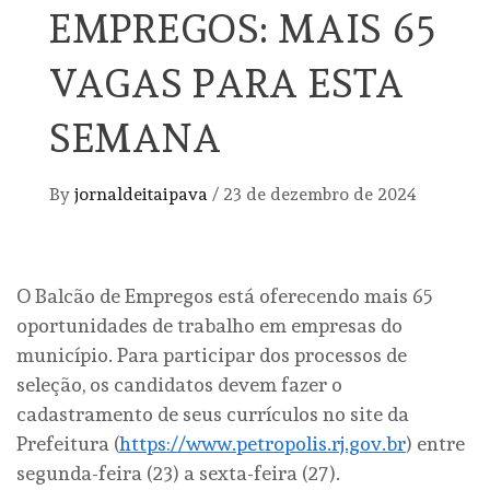
EMPREGOS: MAIS 65
VAGAS PARA ESTA
SEMANA
By
jornaldeitaipava
/
23 de dezembro de 2024
O Balcão de Empregos está oferecendo mais 65
oportunidades de trabalho em empresas do
município. Para participar dos processos de
seleção, os candidatos devem fazer o
cadastramento de seus currículos no site da
Prefeitura (
https://www.petropolis.rj.gov.br
) entre
segunda-feira (23) a sexta-feira (27).