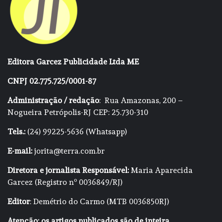
Editora Garcez Publicidade Ltda ME
CNPJ 02.775.725/0001-87
Administração / redação
: Rua Amazonas, 200 –
Nogueira Petrópolis-RJ CEP: 25.730-310
Tels.:
(24) 99225-5636 (Whatsapp)
E-mail:
jorita@terra.com.br
Diretora e jornalista Responsável:
Maria Aparecida
Garcez (Registro nº 0036849/RJ)
Editor
: Demétrio do Carmo (MTB 0036850RJ)
Atenção: os artigos publicados são de inteira