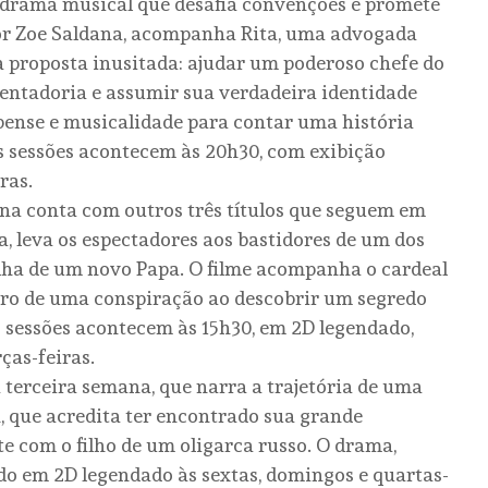
m drama musical que desafia convenções e promete
 por Zoe Saldana, acompanha Rita, uma advogada
a proposta inusitada: ajudar um poderoso chefe do
osentadoria e assumir sua verdadeira identidade
pense e musicalidade para contar uma história
s sessões acontecem às 20h30, com exibição
ras.
na conta com outros três títulos que seguem em
a, leva os espectadores aos bastidores de um dos
olha de um novo Papa. O filme acompanha o cardeal
ntro de uma conspiração ao descobrir um segredo
As sessões acontecem às 15h30, em 2D legendado,
ças-feiras.
terceira semana, que narra a trajetória de uma
, que acredita ter encontrado sua grande
 com o filho de um oligarca russo. O drama,
ido em 2D legendado às sextas, domingos e quartas-