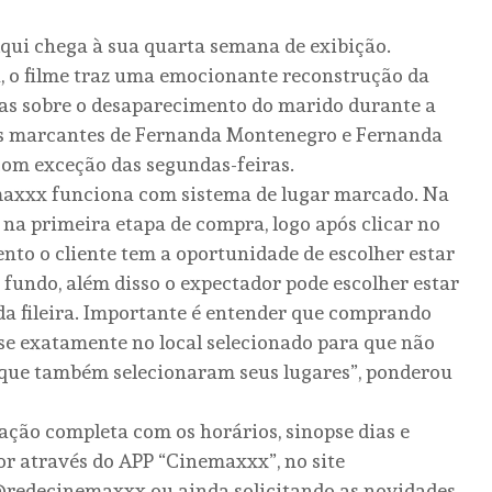
ui chega à sua quarta semana de exibição.
a, o filme traz uma emocionante reconstrução da
as sobre o desaparecimento do marido durante a
ões marcantes de Fernanda Montenegro e Fernanda
 com exceção das segundas-feiras.
maxxx funciona com sistema de lugar marcado. Na
a na primeira etapa de compra, logo após clicar no
nto o cliente tem a oportunidade de escolher estar
o fundo, além disso o expectador pode escolher estar
da fileira. Importante é entender que comprando
se exatamente no local selecionado para que não
s que também selecionaram seus lugares”, ponderou
ão completa com os horários, sinopse dias e
or através do APP “Cinemaxxx”, no site
redecinemaxxx ou ainda solicitando as novidades