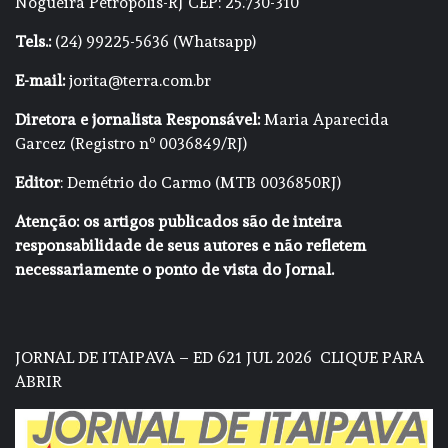
Nogueira Petrópolis-RJ CEP: 25.730-310
Tels.:
(24) 99225-5636 (Whatsapp)
E-mail:
jorita@terra.com.br
Diretora e jornalista Responsável:
Maria Aparecida
Garcez (Registro nº 0036849/RJ)
Editor
: Demétrio do Carmo (MTB 0036850RJ)
Atenção: os artigos publicados são de inteira
responsabilidade de seus autores e não refletem
necessariamente o ponto de vista do Jornal.
JORNAL DE ITAIPAVA – ED 621 JUL 2026
CLIQUE PARA
ABRIR