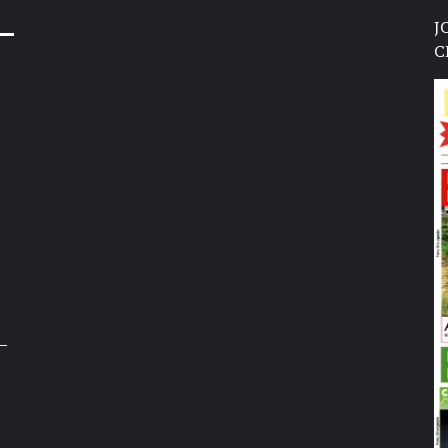
J
C
–