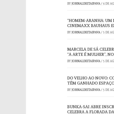
BY
JORNALDEITAIPAVA
/
6 DE A
“HOMEM-ARANHA: UM 
CINEMAXX BAUHAUS E
BY
JORNALDEITAIPAVA
/
5 DE A
MARCELA DE SÁ CELEB
“A ARTE É MULHER”, N
BY
JORNALDEITAIPAVA
/
5 DE A
DO VELHO AO NOVO: C
TÊM GANHADO ESPAÇO
BY
JORNALDEITAIPAVA
/
5 DE A
BUNKA-SAI ABRE INSC
CELEBRA A FLORADA DA