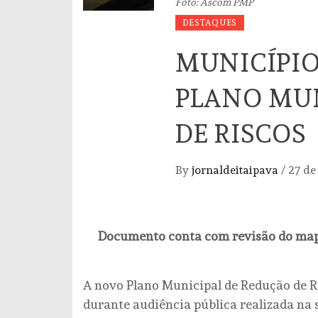
Foto: Ascom PMP
DESTAQUES
MUNICÍPI
PLANO MUN
DE RISCOS
By
jornaldeitaipava
/
27 de
Documento conta com revisão do mapa 
A novo Plano Municipal de Redução de Ri
durante audiência pública realizada na s