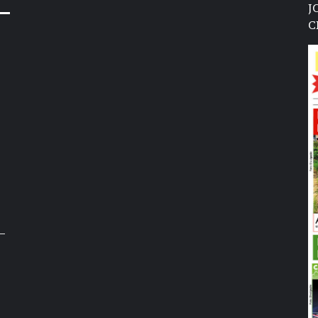
J
C
–