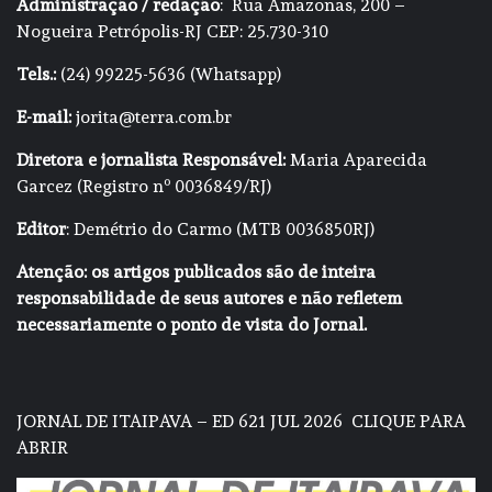
Administração / redação
: Rua Amazonas, 200 –
Nogueira Petrópolis-RJ CEP: 25.730-310
Tels.:
(24) 99225-5636 (Whatsapp)
E-mail:
jorita@terra.com.br
Diretora e jornalista Responsável:
Maria Aparecida
Garcez (Registro nº 0036849/RJ)
Editor
: Demétrio do Carmo (MTB 0036850RJ)
Atenção: os artigos publicados são de inteira
responsabilidade de seus autores e não refletem
necessariamente o ponto de vista do Jornal.
JORNAL DE ITAIPAVA – ED 621 JUL 2026
CLIQUE PARA
ABRIR