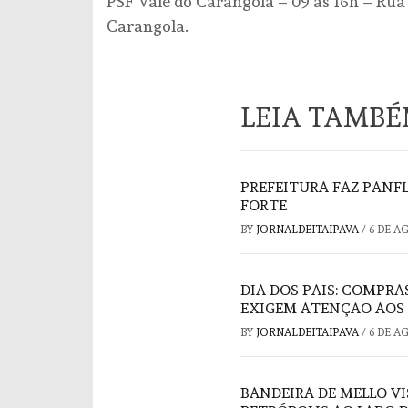
PSF Vale do Carangola – 09 às 16h – Rua
Carangola.
LEIA TAMB
PREFEITURA FAZ PAN
FORTE
BY
JORNALDEITAIPAVA
/
6 DE A
DIA DOS PAIS: COMPRA
EXIGEM ATENÇÃO AOS
BY
JORNALDEITAIPAVA
/
6 DE A
BANDEIRA DE MELLO V