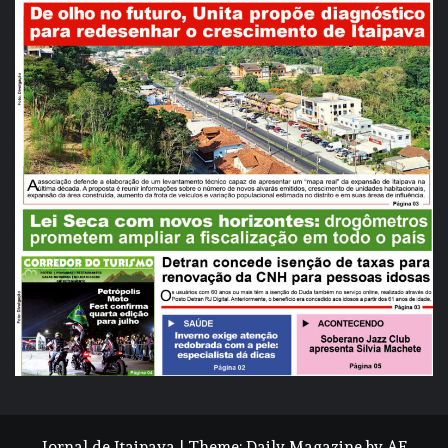
Jornal de Itaipava
|
Theme:
Daily Magazine
by
AF