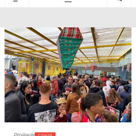
Primary
Menu
Divulgação
CIDADE