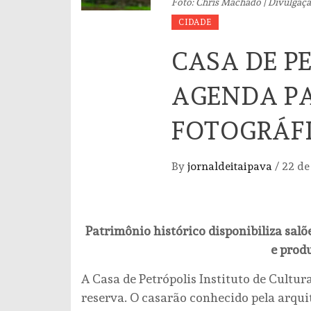
Foto: Chris Machado | Divulgaç
CIDADE
CASA DE P
AGENDA P
FOTOGRÁF
By
jornaldeitaipava
/
22 de
Patrimônio histórico disponibiliza salõ
e prod
A Casa de Petrópolis Instituto de Cultur
reserva. O casarão conhecido pela arquit