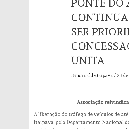
PONTE DO
CONTINUA 
SER PRIOR
CONCESSÃO
UNITA
By
jornaldeitaipava
/
23 de
Associação reivindic
A liberação do tráfego de veículos de a
Itaipava, pelo Departamento Nacional de