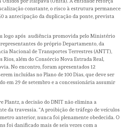
 Unidos por Itaipava (Unita). A entidade reforça
iscalização constante, o risco à estrutura permanece
0 a antecipação da duplicação da ponte, prevista
 logo após audiência promovida pelo Ministério
iu representantes do próprio Departamento, da
ência Nacional de Transportes Terrestres (ANTT),
rês Rios, além do Consórcio Nova Estrada Real,
ovia. No encontro, foram apresentados 12
rem incluídas no Plano de 100 Dias, que deve ser
ado em 29 de setembro e a concessionária assumir
e Plantz, a decisão do DNIT não elimina a
 da travessia. “A proibição de tráfego de veículos
âmetro anterior, nunca foi plenamente obedecida. O
ns foi danificado mais de seis vezes com a