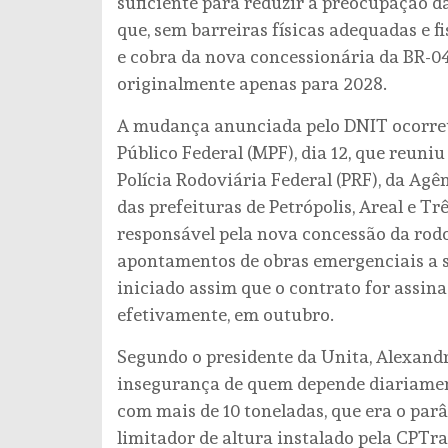
suficiente para reduzir a preocupação da
que, sem barreiras físicas adequadas e f
e cobra da nova concessionária da BR-04
originalmente apenas para 2028.
A mudança anunciada pelo DNIT ocorreu
Público Federal (MPF), dia 12, que reun
Polícia Rodoviária Federal (PRF), da Ag
das prefeituras de Petrópolis, Areal e T
responsável pela nova concessão da rod
apontamentos de obras emergenciais a se
iniciado assim que o contrato for assin
efetivamente, em outubro.
Segundo o presidente da Unita, Alexandr
insegurança de quem depende diariamente
com mais de 10 toneladas, que era o par
limitador de altura instalado pela CPTra