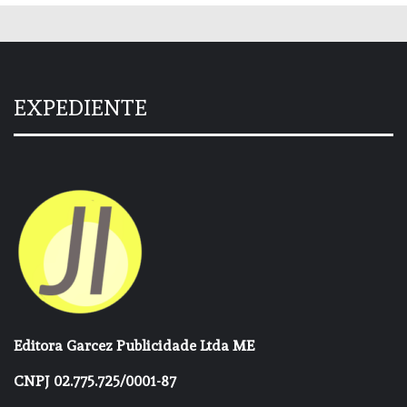
EXPEDIENTE
Editora Garcez Publicidade Ltda ME
CNPJ 02.775.725/0001-87