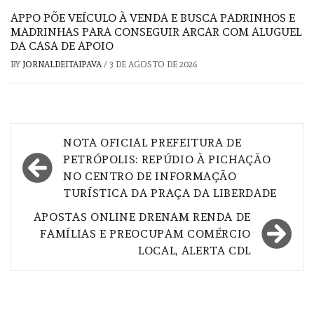
APPO PÕE VEÍCULO À VENDA E BUSCA PADRINHOS E
MADRINHAS PARA CONSEGUIR ARCAR COM ALUGUEL
DA CASA DE APOIO
BY
JORNALDEITAIPAVA
/
3 DE AGOSTO DE 2026
Navegação
NOTA OFICIAL PREFEITURA DE
de
PETRÓPOLIS: REPÚDIO À PICHAÇÃO
NO CENTRO DE INFORMAÇÃO
Post
TURÍSTICA DA PRAÇA DA LIBERDADE
APOSTAS ONLINE DRENAM RENDA DE
FAMÍLIAS E PREOCUPAM COMÉRCIO
LOCAL, ALERTA CDL