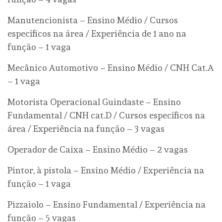
Manutencionista – Ensino Médio / Cursos
específicos na área / Experiência de 1 ano na
função – 1 vaga
Mecânico Automotivo – Ensino Médio / CNH Cat.A
– 1 vaga
Motorista Operacional Guindaste – Ensino
Fundamental / CNH cat.D / Cursos específicos na
área / Experiência na função – 3 vagas
Operador de Caixa – Ensino Médio – 2 vagas
Pintor, à pistola – Ensino Médio / Experiência na
função – 1 vaga
Pizzaiolo – Ensino Fundamental / Experiência na
função – 5 vagas