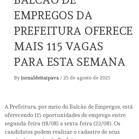
EMPREGOS DA
PREFEITURA OFERECE
MAIS 115 VAGAS
PARA ESTA SEMANA
By
jornaldeitaipava
/
25 de agosto de 2025
A Prefeitura, por meio do Balcão de Empregos, está
oferecendo 115 oportunidades de emprego entre
segunda-feira (18/08) a sexta-feira (22/08). Os
candidatos podem realizar o cadastro de seus