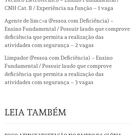
CNH Cat. B / Experiência na função – 1 vaga
Agente de limpeza (Pessoa com Deficiência) –
Ensino Fundamental / Possuir laudo que comprove
deficiência que permita a realização das
atividades com segurança – 2 vagas
Limpador (Pessoa com Deficiência) – Ensino
Fundamental / Possuir laudo que comprove
deficiência que permita a realização das
atividades com segurança – 3 vagas
LEIA TAMBÉM