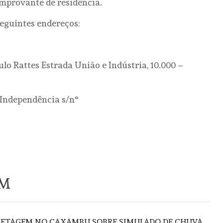
comprovante de residência.
eguintes endereços:
lo Rattes Estrada União e Indústria, 10.000 –
 Independência s/n°
ÉM
FLETAGEM NO CAXAMBU SOBRE SIMULADO DE CHUVA