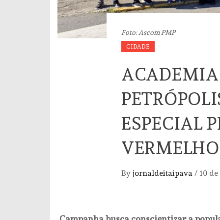
Foto: Ascom PMP
CIDADE
ACADEMIAS
PETRÓPOL
ESPECIAL 
VERMELHO
By
jornaldeitaipava
/
10 de
Campanha busca conscientizar a popula