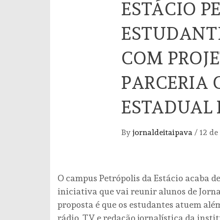
ESTÁCIO P
ESTUDANT
COM PROJE
PARCERIA 
ESTADUAL 
By
jornaldeitaipava
/
12 de
O campus Petrópolis da Estácio acaba de
iniciativa que vai reunir alunos de Jorn
proposta é que os estudantes atuem além 
rádio, TV e redação jornalística da inst