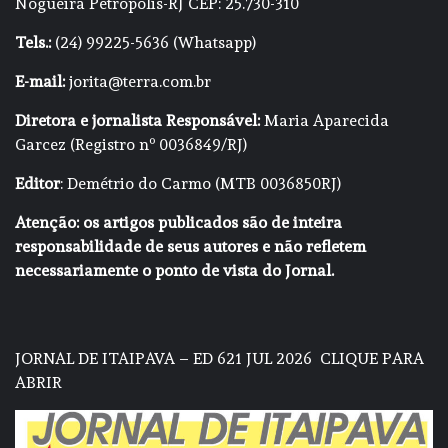
Nogueira Petrópolis-RJ CEP: 25.730-310
Tels.:
(24) 99225-5636 (Whatsapp)
E-mail:
jorita@terra.com.br
Diretora e jornalista Responsável:
Maria Aparecida
Garcez (Registro nº 0036849/RJ)
Editor
: Demétrio do Carmo (MTB 0036850RJ)
Atenção: os artigos publicados são de inteira
responsabilidade de seus autores e não refletem
necessariamente o ponto de vista do Jornal.
JORNAL DE ITAIPAVA – ED 621 JUL 2026
CLIQUE PARA
ABRIR