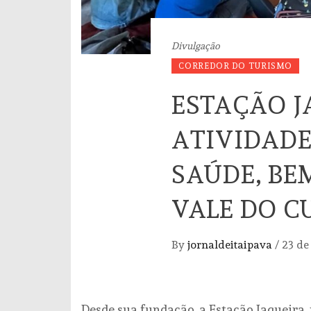
Divulgação
CORREDOR DO TURISMO
ESTAÇÃO J
ATIVIDADE
SAÚDE, BE
VALE DO C
By
jornaldeitaipava
/
23 de
Desde sua fundação, a Estação Jaqueira,