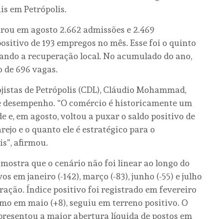
is em Petrópolis.
trou em agosto 2.662 admissões e 2.469
ositivo de 193 empregos no mês. Esse foi o quinto
dando a recuperação local. No acumulado do ano,
o de 696 vagas.
jistas de Petrópolis (CDL), Cláudio Mohammad,
se desempenho. “O comércio é historicamente um
 e, em agosto, voltou a puxar o saldo positivo de
rejo e o quanto ele é estratégico para o
s”, afirmou.
, mostra que o cenário não foi linear ao longo do
s em janeiro (-142), março (-83), junho (-55) e julho
ração. Índice positivo foi registrado em fevereiro
smo em maio (+8), seguiu em terreno positivo. O
epresentou a maior abertura líquida de postos em