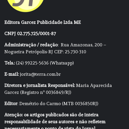
Editora Garcez Publicidade Ltda ME
CNPJ 02.775.725/0001-87
Administração / redação
: Rua Amazonas, 200 –
Nogueira Petrópolis-RJ CEP: 25.730-310
Tels.:
(24) 99225-5636 (Whatsapp)
E-mail:
jorita@terra.com.br
Diretora e jornalista Responsável:
Maria Aparecida
Garcez (Registro nº 0036849/RJ)
Editor
: Demétrio do Carmo (MTB 0036850RJ)
Atenção: os artigos publicados são de inteira
responsabilidade de seus autores e não refletem
necessariamente o ponto de vista do Jornal.