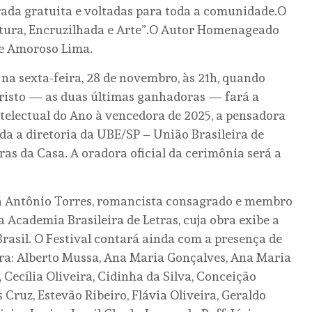
rada gratuita e voltadas para toda a comunidade.O
ratura, Encruzilhada e Arte”.O Autor Homenageado
de Amoroso Lima.
 na sexta-feira, 28 de novembro, às 21h, quando
aristo — as duas últimas ganhadoras — fará a
ntelectual do Ano à vencedora de 2025, a pensadora
da a diretoria da UBE/SP – União Brasileira de
nras da Casa. A oradora oficial da cerimônia será a
á Antônio Torres, romancista consagrado e membro
 Academia Brasileira de Letras, cuja obra exibe a
Brasil. O Festival contará ainda com a presença de
ira: Alberto Mussa, Ana Maria Gonçalves, Ana Maria
Cecília Oliveira, Cidinha da Silva, Conceição
 Cruz, Estevão Ribeiro, Flávia Oliveira, Geraldo