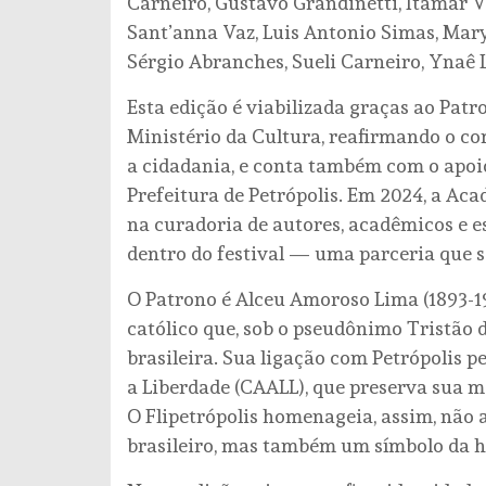
Carneiro, Gustavo Grandinetti, Itamar Vi
Sant’anna Vaz, Luis Antonio Simas, Mary
Sérgio Abranches, Sueli Carneiro, Ynaê 
Esta edição é viabilizada graças ao Patr
Ministério da Cultura, reafirmando o c
a cidadania, e conta também com o apoi
Prefeitura de Petrópolis. Em 2024, a Aca
na curadoria de autores, acadêmicos e es
dentro do festival — uma parceria que se
O Patrono é Alceu Amoroso Lima (1893-198
católico que, sob o pseudônimo Tristão d
brasileira. Sua ligação com Petrópolis
a Liberdade (CAALL), que preserva sua m
O Flipetrópolis homenageia, assim, nã
brasileiro, mas também um símbolo da hi