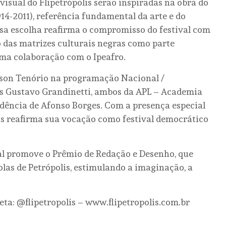
 visual do Flipetrópolis serão inspiradas na obra do
14-2011), referência fundamental da arte e do
ssa escolha reafirma o compromisso do festival com
o das matrizes culturais negras como parte
uma colaboração com o Ipeafro.
erson Tenório na programação Nacional /
is Gustavo Grandinetti, ambos da APL – Academia
esidência de Afonso Borges. Com a presença especial
is reafirma sua vocação como festival democrático
val promove o Prêmio de Redação e Desenho, que
olas de Petrópolis, estimulando a imaginação, a
a: @flipetropolis – www.flipetropolis.com.br