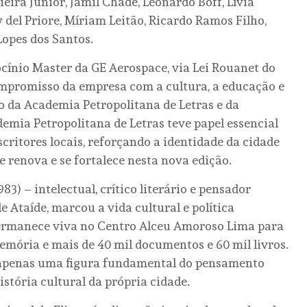
eira Junior, Jamil Chade, Leonardo Boff, Lívia
 del Priore, Míriam Leitão, Ricardo Ramos Filho,
Lopes dos Santos.
ocínio Master da GE Aerospace, via Lei Rouanet do
ompromisso da empresa com a cultura, a educação e
o da Academia Petropolitana de Letras e da
demia Petropolitana de Letras teve papel essencial
critores locais, reforçando a identidade da cidade
 renova e se fortalece nesta nova edição.
3) – intelectual, crítico literário e pensador
e Ataíde, marcou a vida cultural e política
 permanece viva no Centro Alceu Amoroso Lima para
emória e mais de 40 mil documentos e 60 mil livros.
o apenas uma figura fundamental do pensamento
stória cultural da própria cidade.