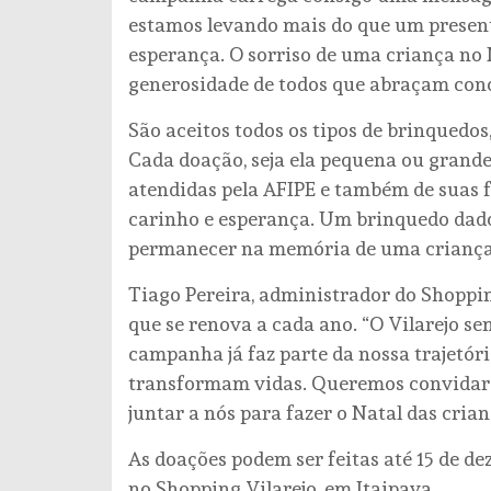
estamos levando mais do que um present
esperança. O sorriso de uma criança no N
generosidade de todos que abraçam conos
São aceitos todos os tipos de brinquedos
Cada doação, seja ela pequena ou grande
atendidas pela AFIPE e também de suas f
carinho e esperança. Um brinquedo dado
permanecer na memória de uma criança 
Tiago Pereira, administrador do Shoppin
que se renova a cada ano. “O Vilarejo se
campanha já faz parte da nossa trajetór
transformam vidas. Queremos convidar c
juntar a nós para fazer o Natal das crian
As doações podem ser feitas até 15 de de
no Shopping Vilarejo, em Itaipava.