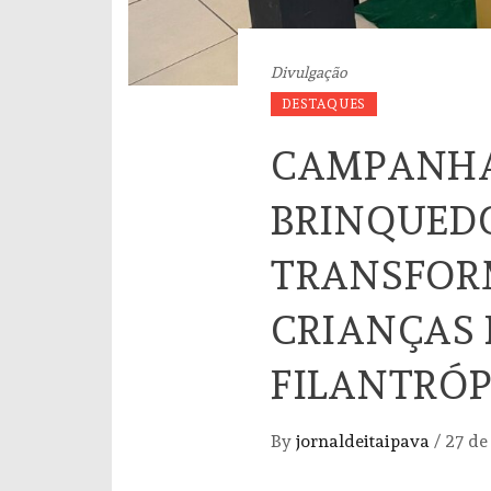
Divulgação
DESTAQUES
CAMPANHA
BRINQUED
TRANSFOR
CRIANÇAS
FILANTRÓP
By
jornaldeitaipava
/
27 de