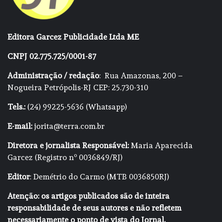
Editora Garcez Publicidade Ltda ME
CNPJ 02.775.725/0001-87
Administração / redação
: Rua Amazonas, 200 –
Nogueira Petrópolis-RJ CEP: 25.730-310
Tels.:
(24) 99225-5636 (Whatsapp)
E-mail:
jorita@terra.com.br
Diretora e jornalista Responsável:
Maria Aparecida
Garcez (Registro nº 0036849/RJ)
Editor
: Demétrio do Carmo (MTB 0036850RJ)
Atenção: os artigos publicados são de inteira
responsabilidade de seus autores e não refletem
necessariamente o ponto de vista do Jornal.