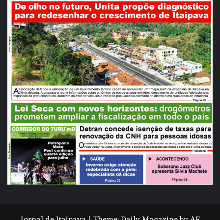
Jornal de Itaipava
|
Theme:
Daily Magazine
by
AF