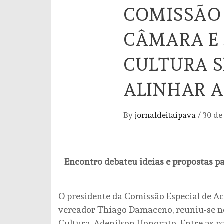
COMISSÃO 
CÂMARA E 
CULTURA S
ALINHAR 
By
jornaldeitaipava
/
30 de
Encontro debateu ideias e propostas p
O presidente da Comissão Especial de 
vereador Thiago Damaceno, reuniu-se nes
Cultura, Adenilson Honorato. Entre as p