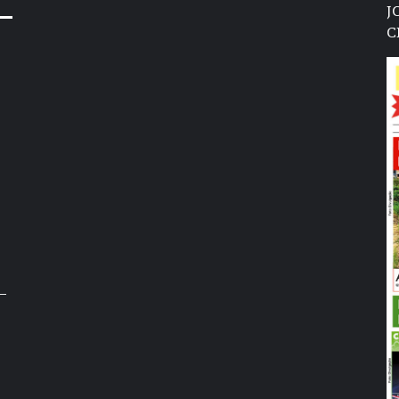
J
C
–