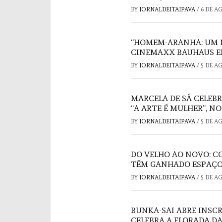
BY
JORNALDEITAIPAVA
/
6 DE A
“HOMEM-ARANHA: UM 
CINEMAXX BAUHAUS E
BY
JORNALDEITAIPAVA
/
5 DE A
MARCELA DE SÁ CELEB
“A ARTE É MULHER”, N
BY
JORNALDEITAIPAVA
/
5 DE A
DO VELHO AO NOVO: C
TÊM GANHADO ESPAÇO
BY
JORNALDEITAIPAVA
/
5 DE A
BUNKA-SAI ABRE INSC
CELEBRA A FLORADA DA