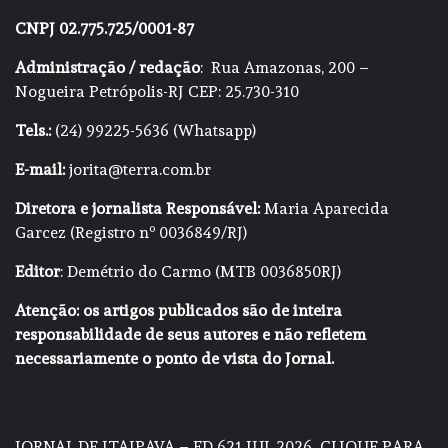
CNPJ 02.775.725/0001-87
Administração / redação
: Rua Amazonas, 200 –
Nogueira Petrópolis-RJ CEP: 25.730-310
Tels.:
(24) 99225-5636 (Whatsapp)
E-mail:
jorita@terra.com.br
Diretora e jornalista Responsável:
Maria Aparecida
Garcez (Registro nº 0036849/RJ)
Editor
: Demétrio do Carmo (MTB 0036850RJ)
Atenção: os artigos publicados são de inteira
responsabilidade de seus autores e não refletem
necessariamente o ponto de vista do Jornal.
JORNAL DE ITAIPAVA – ED 621 JUL 2026
CLIQUE PARA