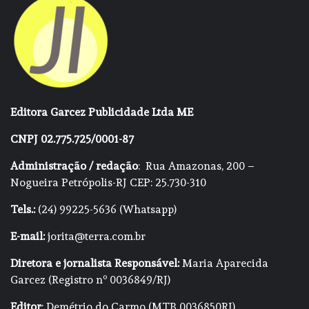
Editora Garcez Publicidade Ltda ME
CNPJ 02.775.725/0001-87
Administração / redação
: Rua Amazonas, 200 –
Nogueira Petrópolis-RJ CEP: 25.730-310
Tels.:
(24) 99225-5636 (Whatsapp)
E-mail:
jorita@terra.com.br
Diretora e jornalista Responsável:
Maria Aparecida
Garcez (Registro nº 0036849/RJ)
Editor
: Demétrio do Carmo (MTB 0036850RJ)