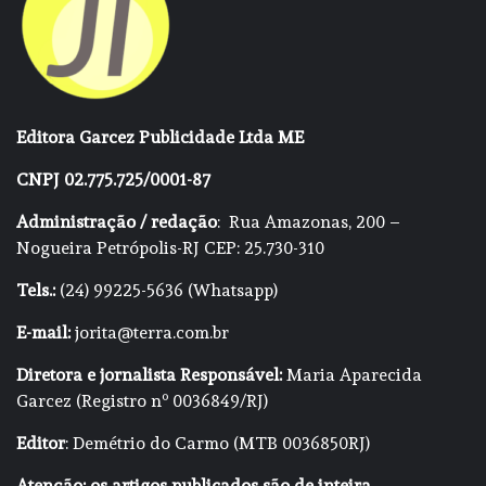
Editora Garcez Publicidade Ltda ME
CNPJ 02.775.725/0001-87
Administração / redação
: Rua Amazonas, 200 –
Nogueira Petrópolis-RJ CEP: 25.730-310
Tels.:
(24) 99225-5636 (Whatsapp)
E-mail:
jorita@terra.com.br
Diretora e jornalista Responsável:
Maria Aparecida
Garcez (Registro nº 0036849/RJ)
Editor
: Demétrio do Carmo (MTB 0036850RJ)
Atenção: os artigos publicados são de inteira