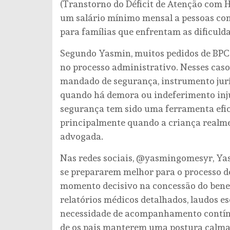
(Transtorno do Déficit de Atenção com Hi
um salário mínimo mensal a pessoas com 
para famílias que enfrentam as dificulda
Segundo Yasmin, muitos pedidos de BPC 
no processo administrativo. Nesses casos
mandado de segurança, instrumento juríd
quando há demora ou indeferimento inju
segurança tem sido uma ferramenta efica
principalmente quando a criança realmen
advogada.
Nas redes sociais, @yasmingomesyr, Yas
se prepararem melhor para o processo de
momento decisivo na concessão do benefí
relatórios médicos detalhados, laudos 
necessidade de acompanhamento contínuo
de os pais manterem uma postura calma e