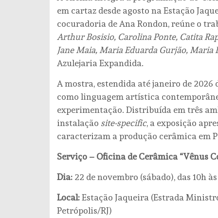
em cartaz desde agosto na Estação Jaquei
cocuradoria de Ana Rondon, reúne o trab
Arthur Bosisio, Carolina Ponte, Catita Rap
Jane Maia, Maria Eduarda Gurjão, Maria 
Azulejaria Expandida.
A mostra, estendida até janeiro de 2026 
como linguagem artística contemporânea
experimentação. Distribuída em três am
instalação
site-specific
, a exposição apr
caracterizam a produção cerâmica em Pe
Serviço – Oficina de Cerâmica “Vênus 
Dia:
22 de novembro (sábado), das 10h às
Local:
Estação Jaqueira (Estrada Ministro
Petrópolis/RJ)