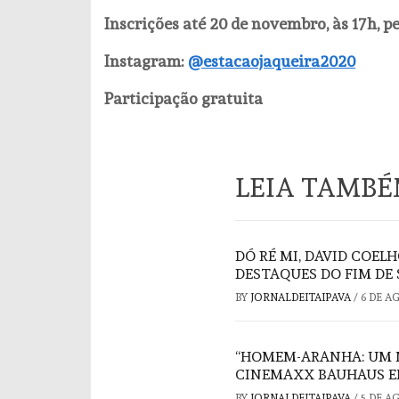
Inscrições até 20 de novembro, às 17h, 
Instagram:
@estacaojaqueira2020
Participação gratuita
LEIA TAMB
DÓ RÉ MI, DAVID COELH
DESTAQUES DO FIM DE
BY
JORNALDEITAIPAVA
/
6 DE A
“HOMEM-ARANHA: UM 
CINEMAXX BAUHAUS E
BY
JORNALDEITAIPAVA
/
5 DE A