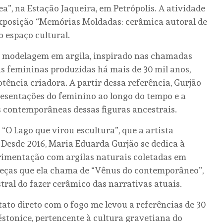
”, na Estação Jaqueira, em Petrópolis. A atividade
exposição “Memórias Moldadas: cerâmica autoral de
o espaço cultural.
de modelagem em argila, inspirado nas chamadas
as femininas produzidas há mais de 30 mil anos,
otência criadora. A partir dessa referência, Gurjão
presentações do feminino ao longo do tempo e a
s contemporâneas dessas figuras ancestrais.
O Lago que virou escultura”, que a artista
 Desde 2016, Maria Eduarda Gurjão se dedica à
erimentação com argilas naturais coletadas em
 peças que ela chama de “Vênus do contemporâneo”,
ral do fazer cerâmico das narrativas atuais.
ato direto com o fogo me levou a referências de 30
ěstonice, pertencente à cultura gravetiana do