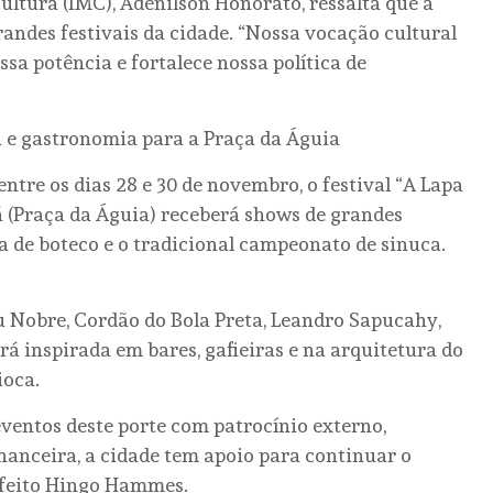
ultura (IMC), Adenilson Honorato, ressalta que a
randes festivais da cidade. “Nossa vocação cultural
essa potência e fortalece nossa política de
a e gastronomia para a Praça da Águia
tre os dias 28 e 30 de novembro, o festival “A Lapa
á (Praça da Águia) receberá shows de grandes
 de boteco e o tradicional campeonato de sinuca.
u Nobre, Cordão do Bola Preta, Leandro Sapucahy,
rá inspirada em bares, gafieiras e na arquitetura do
ioca.
eventos deste porte com patrocínio externo,
nanceira, a cidade tem apoio para continuar o
prefeito Hingo Hammes.