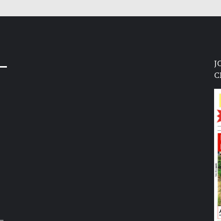
J
C
–