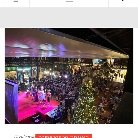
Primary
Menu
Divulgação
CORREDOR DO TURISMO