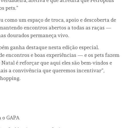
rdadeira, afetiva e que acredita que Petrópolis
s pets.”
ou como um espaço de troca, apoio e descoberta de
, mantendo encontros abertos a todas as raças —
nas dourados permaneça vivo.
bém ganha destaque nesta edição especial.
de encontros e boas experiências — e os pets fazem
 Natal é reforçar que aqui eles são bem-vindos e
ais a convivência que queremos incentivar”,
shopping.
ra o GAPA