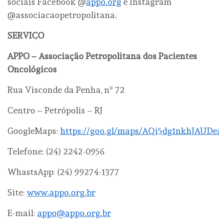
sociais Facebook @
appo.org
e Instagram
@associacaopetropolitana.
SERVIÇO
APPO – Associação Petropolitana dos Pacientes
Oncológicos
Rua Visconde da Penha, nº 72
Centro – Petrópolis – RJ
GoogleMaps:
https://goo.gl/maps/AQi5dg1nkhJAUDe
Telefone: (24) 2242-0956
WhastsApp: (24) 99274-1377
Site:
www.appo.org.br
E-mail:
appo@appo.org.br