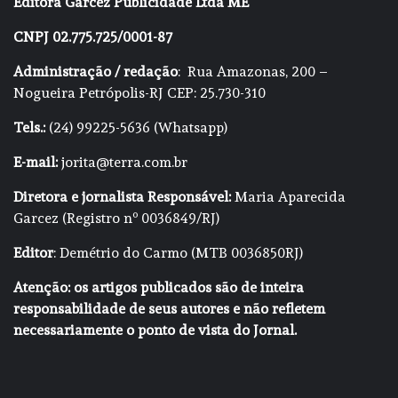
Editora Garcez Publicidade Ltda ME
CNPJ 02.775.725/0001-87
Administração / redação
: Rua Amazonas, 200 –
Nogueira Petrópolis-RJ CEP: 25.730-310
Tels.:
(24) 99225-5636 (Whatsapp)
E-mail:
jorita@terra.com.br
Diretora e jornalista Responsável:
Maria Aparecida
Garcez (Registro nº 0036849/RJ)
Editor
: Demétrio do Carmo (MTB 0036850RJ)
Atenção: os artigos publicados são de inteira
responsabilidade de seus autores e não refletem
necessariamente o ponto de vista do Jornal.