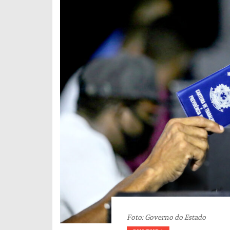
Foto: Governo do Estado