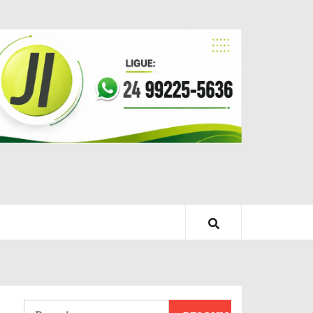
Pesquisar