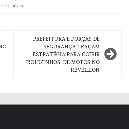
GOSTO DE 2026
PREFEITURA E FORÇAS DE
ANO
SEGURANÇA TRAÇAM
ESTRATÉGIA PARA COIBIR
‘ROLEZINHOS’ DE MOTOS NO
RÉVEILLON