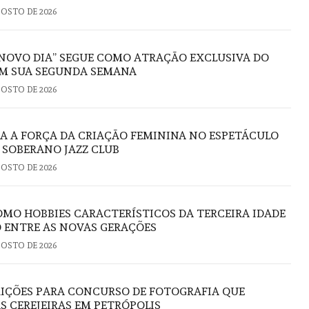
GOSTO DE 2026
NOVO DIA” SEGUE COMO ATRAÇÃO EXCLUSIVA DO
M SUA SEGUNDA SEMANA
GOSTO DE 2026
RA A FORÇA DA CRIAÇÃO FEMININA NO ESPETÁCULO
O SOBERANO JAZZ CLUB
GOSTO DE 2026
OMO HOBBIES CARACTERÍSTICOS DA TERCEIRA IDADE
 ENTRE AS NOVAS GERAÇÕES
GOSTO DE 2026
RIÇÕES PARA CONCURSO DE FOTOGRAFIA QUE
S CEREJEIRAS EM PETRÓPOLIS