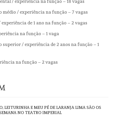
ntal / experiência na função – 18 vagas
o médio / experiência na função – 7 vagas
 experiência de 1 ano na função – 2 vagas
periência na função – 1 vaga
 superior / experiência de 2 anos na função – 1
riência na função – 2 vagas
ÉM
O, LEITURINHA E MEU PÉ DE LARANJA LIMA SÃO OS
 SEMANA NO TEATRO IMPERIAL