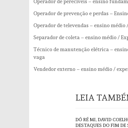
Operador de perecíveis – ensino fundame
Operador de prevenção e perdas – Ensin
Operador de televendas – ensino médio /
Separador de coleta – ensino médio / Ex
Técnico de manutenção elétrica – ensino
vaga
Vendedor externo – ensino médio / expe
LEIA TAMB
DÓ RÉ MI, DAVID COELH
DESTAQUES DO FIM DE