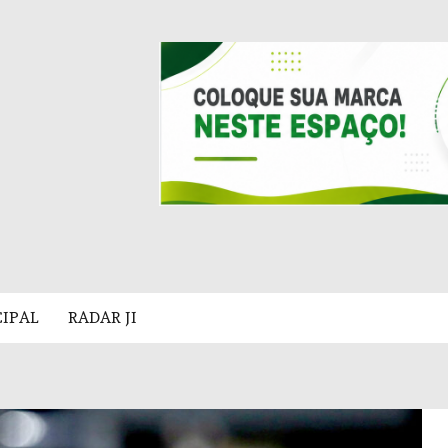
CIPAL
RADAR JI