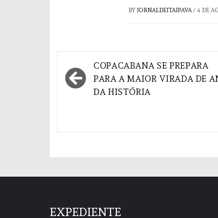
BY
JORNALDEITAIPAVA
/
4 DE A
Navegação
COPACABANA SE PREPARA
de
PARA A MAIOR VIRADA DE 
DA HISTÓRIA
Post
EXPEDIENTE