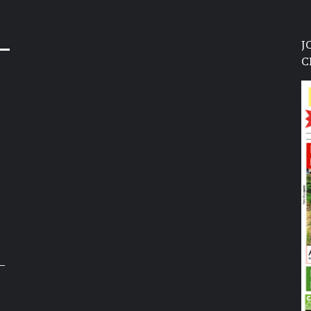
J
C
–