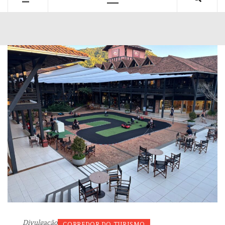
Primary
Menu
Divulgação
CORREDOR DO TURISMO