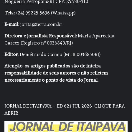
Nogueira Petrópolis-RJ CEP: 25.730-310
Tels.:
(24) 99225-5636 (Whatsapp)
E-mail:
jorita@terra.com.br
Diretora e jornalista Responsável:
Maria Aparecida
Garcez (Registro nº 0036849/RJ)
Editor
: Demétrio do Carmo (MTB 0036850RJ)
Atenção: os artigos publicados são de inteira
responsabilidade de seus autores e não refletem
necessariamente o ponto de vista do Jornal.
JORNAL DE ITAIPAVA – ED 621 JUL 2026
CLIQUE PARA
ABRIR