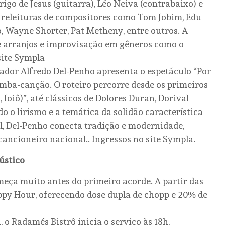
rigo de Jesus (guitarra), Léo Neiva (contrabaixo) e
a releituras de compositores como Tom Jobim, Edu
, Wayne Shorter, Pat Metheny, entre outros. A
e arranjos e improvisação em gêneros como o
site Sympla
isador Alfredo Del-Penho apresenta o espetáculo “Por
amba-canção. O roteiro percorre desde os primeiros
 Ioiô)”, até clássicos de Dolores Duran, Dorival
 o lirismo e a temática da solidão característica
l, Del-Penho conecta tradição e modernidade,
ancioneiro nacional.. Ingressos no site Sympla.
ústico
eça muito antes do primeiro acorde. A partir das
ppy Hour, oferecendo dose dupla de chopp e 20% de
o Radamés Bistrô inicia o serviço às 18h,