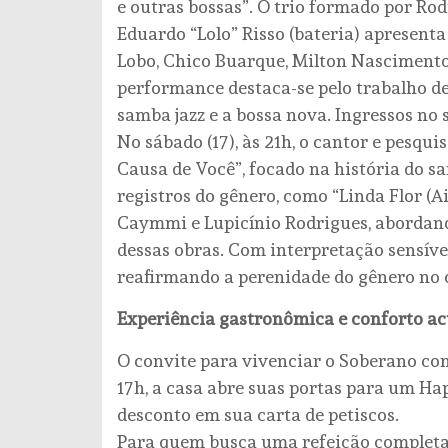
e outras bossas”. O trio formado por Rod
Eduardo “Lolo” Risso (bateria) apresent
Lobo, Chico Buarque, Milton Nascimento
performance destaca-se pelo trabalho d
samba jazz e a bossa nova. Ingressos no 
No sábado (17), às 21h, o cantor e pesqu
Causa de Você”, focado na história do s
registros do gênero, como “Linda Flor (Ai,
Caymmi e Lupicínio Rodrigues, abordando
dessas obras. Com interpretação sensíve
reafirmando a perenidade do gênero no c
Experiência gastronômica e conforto ac
O convite para vivenciar o Soberano com
17h, a casa abre suas portas para um Ha
desconto em sua carta de petiscos.
Para quem busca uma refeição completa, 