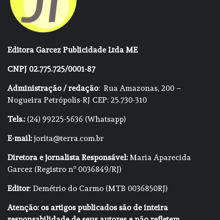
Editora Garcez Publicidade Ltda ME
CNPJ 02.775.725/0001-87
Administração / redação
: Rua Amazonas, 200 –
Nogueira Petrópolis-RJ CEP: 25.730-310
Tels.:
(24) 99225-5636 (Whatsapp)
E-mail:
jorita@terra.com.br
Diretora e jornalista Responsável:
Maria Aparecida
Garcez (Registro nº 0036849/RJ)
Editor
: Demétrio do Carmo (MTB 0036850RJ)
Atenção: os artigos publicados são de inteira
responsabilidade de seus autores e não refletem