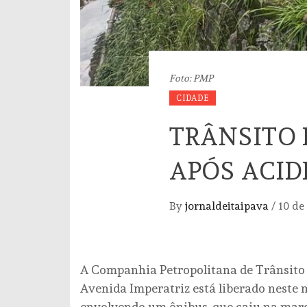
Foto: PMP
CIDADE
TRÂNSITO 
APÓS ACID
By
jornaldeitaipava
/
10 de
A Companhia Petropolitana de Trânsito 
Avenida Imperatriz está liberado neste
envolvendo um ônibus, que caiu na marge