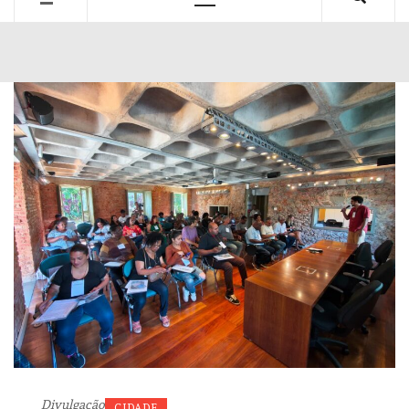
Primary
Menu
Divulgação
CIDADE