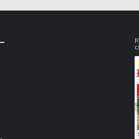
J
C
–