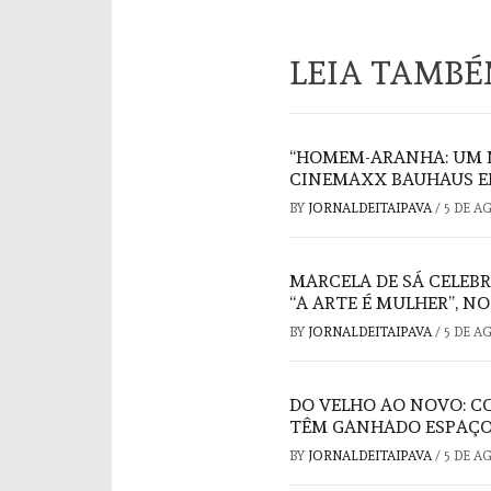
LEIA TAMB
“HOMEM-ARANHA: UM 
CINEMAXX BAUHAUS E
BY
JORNALDEITAIPAVA
/
5 DE A
MARCELA DE SÁ CELEB
“A ARTE É MULHER”, N
BY
JORNALDEITAIPAVA
/
5 DE A
DO VELHO AO NOVO: C
TÊM GANHADO ESPAÇO
BY
JORNALDEITAIPAVA
/
5 DE A