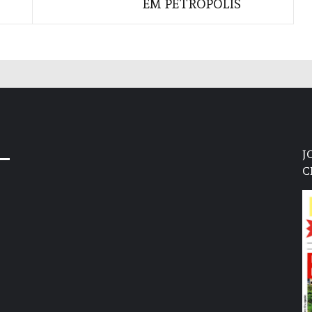
EM PETRÓPOLIS
J
C