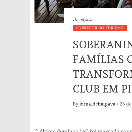
Divulgação
CORREDOR DO TURISMO
SOBERANI
FAMÍLIAS 
TRANSFOR
CLUB EM P
By
jornaldeitaipava
/
28 de
O último domingo (26) foi marcado por s