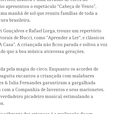
ho apresentou o espetáculo “Cabeça de Vento”,
uma manhã de sol que reuniu famílias de toda a
tura brasileira.
i Gonçalves e Rafael Lorga, trouxe um repertório
orais de Nucci, como “Aprender a Ler”, e clássicos
 Casa”. A criançada não ficou parada e soltou a voz
ndo que a boa música atravessa gerações.
ada pela magia do circo. Enquanto os acordes de
abaguita encantou a criançada com malabares
res & Julia Fernandes garantiram a gargalhada
s com a Companhia de Inventos e seus marionetes.
verdadeiro picadeiro musical, estimulando a
os.
a vibrante das crianças é a realização de um