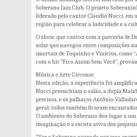
Soberano Jazz Club. O projeto Soberanin
liderado pelo cantor Claudio Nucci, em 
região para celebrar a ludicidade e a cul
O show, que contou com a parceria de Dr
solar que navegou entre composições aut
imortais de Toquinho e Vinícius, como “A
com o hit “Fico Assim Sem Você”, prova
Música e Arte Circense
Nesta edição, a experiência foi amplific
Nucci preenchiam o salão, a dupla Mal
precisos, e os palhaços Antônio Vallada
geral; todos também ficaram encantado
O ambiente do Soberano deu lugar a um 
imaginação e a escuta ativa dos pequen
“Ver o Soberano ocupado por essa energi